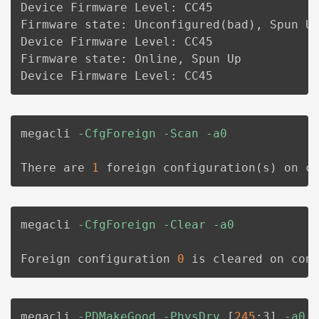
Device Firmware Level: CC45

Firmware state: Unconfigured
(
bad
)
, Spun Up
Device Firmware Level: CC45

Firmware state: Online, Spun Up

Device Firmware Level: CC45
megacli 
-CfgForeign
-Scan
-a0
There are 
1
 foreign configuration
(
s
)
 on c
megacli 
-CfgForeign
-Clear
-a0
Foreign configuration 
0
 is cleared on con
megacli 
-PDMakeGood
-PhysDrv
[
245
:3
]
-a0