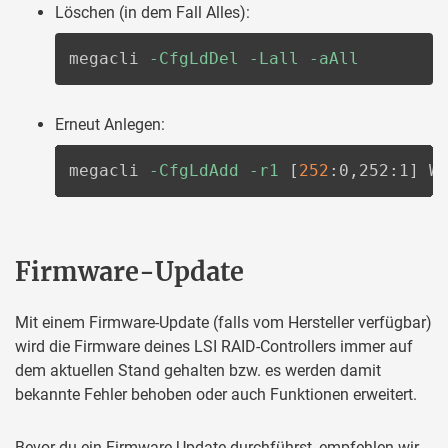
Löschen (in dem Fall Alles):
megacli 
-CfgLdDel
-Lall
-aAll
Erneut Anlegen:
megacli 
-CfgLdAdd
-r1
[
252
:0,252:1
]
 W
Firmware-Update
Mit einem Firmware-Update (falls vom Hersteller verfügbar)
wird die Firmware deines LSI RAID-Controllers immer auf
dem aktuellen Stand gehalten bzw. es werden damit
bekannte Fehler behoben oder auch Funktionen erweitert.
Bevor du ein Firmware-Update durchführst, empfehlen wir