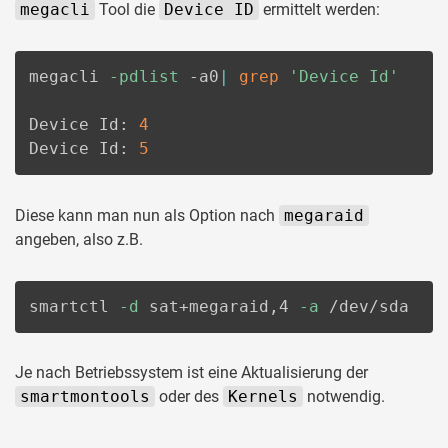
megacli
Tool die
Device ID
ermittelt werden:
megacli 
-pdlist
 -a0
|
grep
'Device Id'
Device Id: 
4
Device Id: 
5
Diese kann man nun als Option nach
megaraid
angeben, also z.B.
smartctl 
-d
 sat+megaraid,4 
-a
 /dev/sda
Je nach Betriebssystem ist eine Aktualisierung der
smartmontools
oder des
Kernels
notwendig.