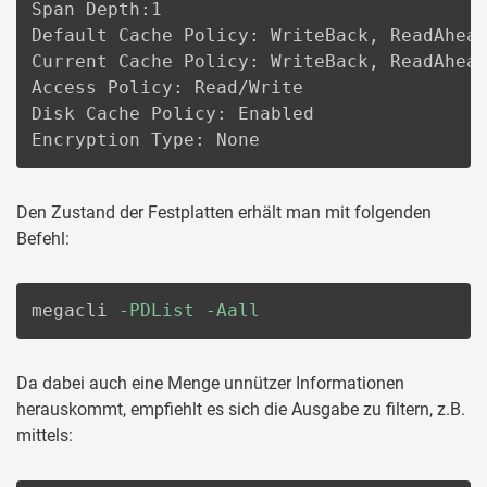
Span Depth:1

Default Cache Policy: WriteBack, ReadAhea
Current Cache Policy: WriteBack, ReadAhea
Access Policy: Read/Write

Disk Cache Policy: Enabled

Encryption Type: None
Den Zustand der Festplatten erhält man mit folgenden
Befehl:
megacli 
-PDList
-Aall
Da dabei auch eine Menge unnützer Informationen
herauskommt, empfiehlt es sich die Ausgabe zu filtern, z.B.
mittels: