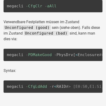
megacli 
-CfgClr
-aAll
Verwendbare Festplatten müssen im Zustand
Unconfigured (good)
sein (siehe oben). Falls diese
im Zustand
Unconfigured (bad)
sind, kann man
dies via:
megacli 
-PDMakeGood
 -PhysDrv
[
<
Enclosure
#>
Syntax:
megacli 
-CfgLdAdd
 -r
<
RAID
#> [E0:S0,E1:S1,