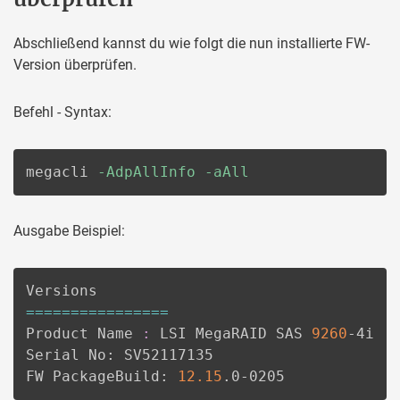
Abschließend kannst du wie folgt die nun installierte FW-
Version überprüfen.
Befehl - Syntax:
megacli 
-AdpAllInfo
-aAll
Ausgabe Beispiel:
==
==
==
==
==
==
==
==
Product Name 
:
 LSI MegaRAID SAS 
9260
-4i

Serial No: SV52117135

FW PackageBuild: 
12.15
.0-0205