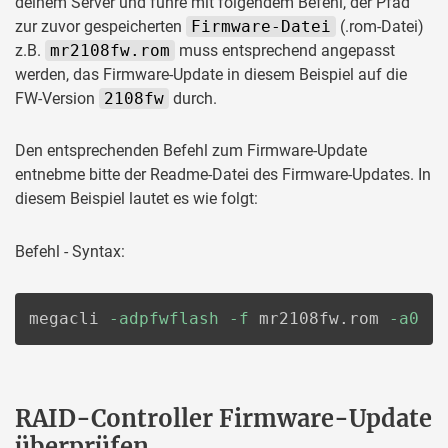
deinem Server und führe mit folgendem Befehl, der Pfad
zur zuvor gespeicherten
Firmware-Datei
(.rom-Datei)
z.B.
mr2108fw.rom
muss entsprechend angepasst
werden, das Firmware-Update in diesem Beispiel auf die
FW-Version
2108fw
durch.
Den entsprechenden Befehl zum Firmware-Update
entnebme bitte der Readme-Datei des Firmware-Updates. In
diesem Beispiel lautet es wie folgt:
Befehl - Syntax:
megacli 
-adpfwflash
-f
 mr2108fw.rom 
-a0
RAID-Controller Firmware-Update
überprüfen