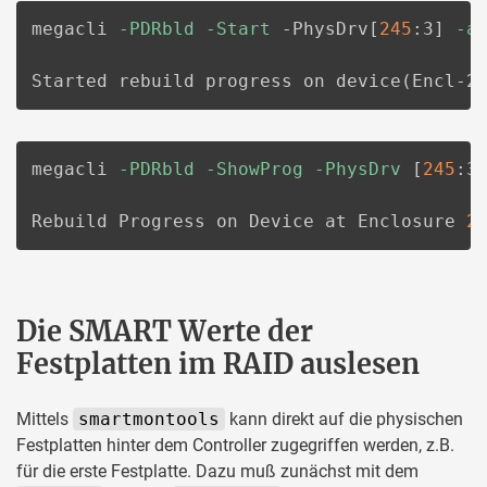
megacli 
-PDRbld
-Start
 -PhysDrv
[
245
:3
]
-a
Started rebuild progress on device
(
Encl-2
megacli 
-PDRbld
-ShowProg
-PhysDrv
[
245
:3
Rebuild Progress on Device at Enclosure 
2
Die SMART Werte der
Festplatten im RAID auslesen
Mittels
smartmontools
kann direkt auf die physischen
Festplatten hinter dem Controller zugegriffen werden, z.B.
für die erste Festplatte. Dazu muß zunächst mit dem