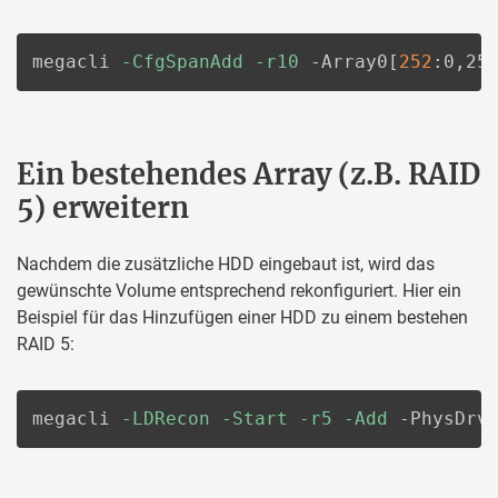
megacli 
-CfgSpanAdd
-r10
 -Array0
[
252
:0,25
Ein bestehendes Array (z.B. RAID
5) erweitern
Nachdem die zusätzliche HDD eingebaut ist, wird das
gewünschte Volume entsprechend rekonfiguriert. Hier ein
Beispiel für das Hinzufügen einer HDD zu einem bestehen
RAID 5:
megacli 
-LDRecon
-Start
-r5
-Add
 -PhysDrv