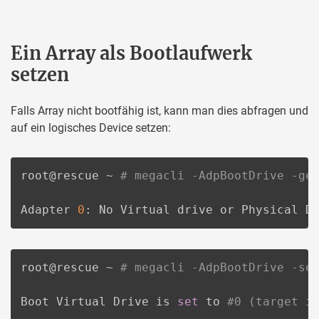
Ein Array als Bootlaufwerk
setzen
Falls Array nicht bootfähig ist, kann man dies abfragen und
auf ein logisches Device setzen:
root@rescue ~ 
# megacli -AdpBootDrive -ge
Adapter 
0
: No Virtual drive or Physical D
root@rescue ~ 
# megacli -AdpBootDrive -se
Boot Virtual Drive is 
set
 to 
#0 (target i