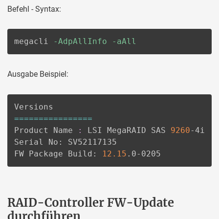
Befehl - Syntax:
megacli 
-AdpAllInfo
-aAll
Ausgabe Beispiel:
==
==
==
==
==
==
==
==
Product Name 
:
 LSI MegaRAID SAS 
9260
-4i

Serial No: SV52117135

FW Package Build: 
12.15
.0-0205
RAID-Controller FW-Update
durchführen