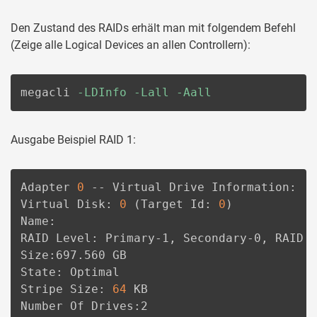
Den Zustand des RAIDs erhält man mit folgendem Befehl
(Zeige alle Logical Devices an allen Controllern):
megacli 
-LDInfo
-Lall
-Aall
Ausgabe Beispiel RAID 1:
Adapter 
0
 -- Virtual Drive Information:

Virtual Disk: 
0
(
Target Id: 
0
)
Name:

RAID Level: Primary-1, Secondary-0, RAID L
Size:697.560 GB

State: Optimal

Stripe Size: 
64
 KB

Number Of Drives:2
