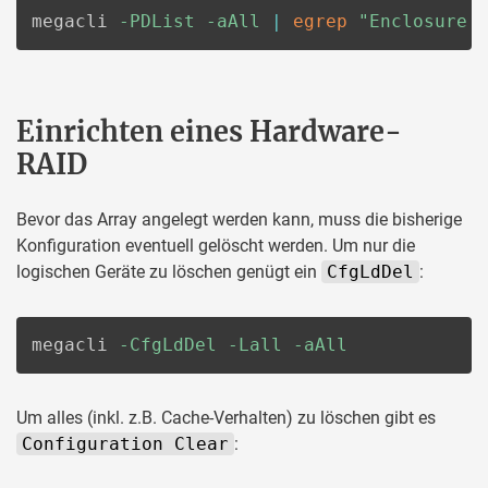
megacli 
-PDList
-aAll
|
egrep
"Enclosure 
Einrichten eines Hardware-
RAID
Bevor das Array angelegt werden kann, muss die bisherige
Konfiguration eventuell gelöscht werden. Um nur die
logischen Geräte zu löschen genügt ein
CfgLdDel
:
megacli 
-CfgLdDel
-Lall
-aAll
Um alles (inkl. z.B. Cache-Verhalten) zu löschen gibt es
Configuration Clear
: