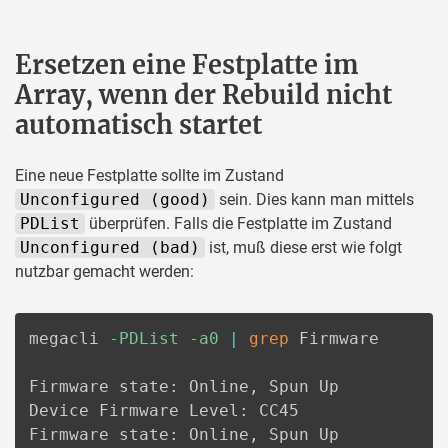
Ersetzen eine Festplatte im
Array, wenn der Rebuild nicht
automatisch startet
Eine neue Festplatte sollte im Zustand
Unconfigured (good)
sein. Dies kann man mittels
PDList
überprüfen. Falls die Festplatte im Zustand
Unconfigured (bad)
ist, muß diese erst wie folgt
nutzbar gemacht werden:
megacli 
-PDList
-a0
|
grep
 Firmware

Firmware state: Online, Spun Up

Device Firmware Level: CC45

Firmware state: Online, Spun Up
