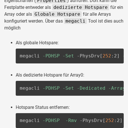
Eigenschaften (
Properties
) aufrufen. Dort kann die
Festplatte entweder als
dedizierte Hotspare
für ein
Array oder als
Globale Hotspare
für alle Arrays
konfiguriert werden. Über das
megacli
Tool ist dies auch
möglich
Als globale Hotspare:
megacli 
-PDHSP
-Set
 -PhysDrv
[
252
:2
]
-
Als dedizierte Hotspare für Array0:
megacli 
-PDHSP
-Set
-Dedicated
-Array
Hotspare Status entfernen:
megacli 
-PDHSP
-Rmv
 -PhysDrv
[
252
:2
]