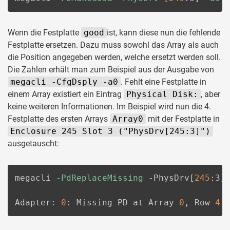
Wenn die Festplatte
good
ist, kann diese nun die fehlende
Festplatte ersetzen. Dazu muss sowohl das Array als auch
die Position angegeben werden, welche ersetzt werden soll.
Die Zahlen erhält man zum Beispiel aus der Ausgabe von
megacli -CfgDsply -a0
. Fehlt eine Festplatte in
einem Array existiert ein Eintrag
Physical Disk:
, aber
keine weiteren Informationen. Im Beispiel wird nun die 4.
Festplatte des ersten Arrays
Array0
mit der Festplatte in
Enclosure 245 Slot 3 ("PhysDrv[245:3]")
ausgetauscht:
megacli 
-PdReplaceMissing
 -PhysDrv
[
245
:3
]
Adapter: 
0
: Missing PD at Array 
0
, Row 
4
 