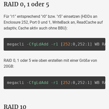
RAID 0, 1 oder 5
Für "r1" entsprechend "r0" bzw. "r5" einsetzen (HDDs an
Enclosure 252, Port 0 und 1, WriteBack an, ReadCache auf
adaptiv, Cache aktiv auch ohne BBU):
megacli 
-CfgLdAdd
-r1
[
252
:0,252:1
]
 WB RA
RAID 0, 1 oder 5 wie oben erstellen mit einer Größe von
20GB:
megacli 
-CfgLdAdd
-r1
[
252
:0,252:1
]
 WB RA
RAID 10