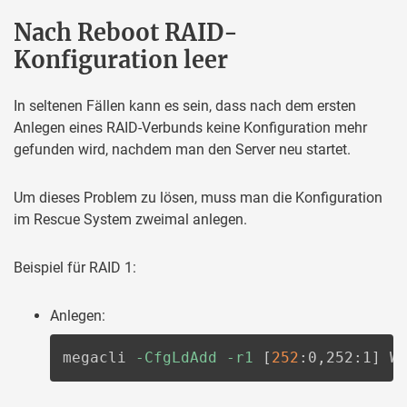
Nach Reboot RAID-
Konfiguration leer
In seltenen Fällen kann es sein, dass nach dem ersten
Anlegen eines RAID-Verbunds keine Konfiguration mehr
gefunden wird, nachdem man den Server neu startet.
Um dieses Problem zu lösen, muss man die Konfiguration
im Rescue System zweimal anlegen.
Beispiel für RAID 1:
Anlegen:
megacli 
-CfgLdAdd
-r1
[
252
:0,252:1
]
 W